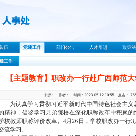
队伍
党建工作
部门公告
人才引进
政策法
建工作
【主题教育】职改办一行赴广西师范大
来源：
作者：
时间：2023-05-12 10:55
点击：
76
为
认真
学习贯彻习近平新时代中国特色社会主义
的精神，
借鉴
学习兄弟院校在深化职称改革中积累的
学校
教师职称评价改革。
4月
26
日，学校职改办一行
3
交流学习。