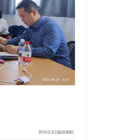
[打印正文]
[返回顶部]