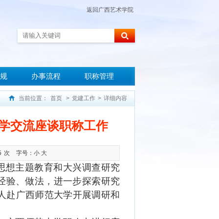
返回广西艺术学院
规
办事流程
职称管理
当前位置：
首页
>
党建工作
>
详细内容
学交流座谈职称工作
5
次
字号：
小
大
思想主题教育和大兴调查研究
经验
、
做法，进一步探索
研究
人
赴广西师范大学开展调研和