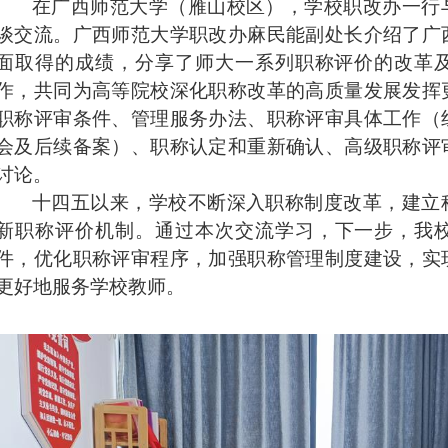
在广西师范大学（雁山校区），
学校职改办
一行
谈交流
。广西师范大学职改办麻民能副处长介绍了广
面取得的成绩，分享了师大一系列职称评价的改革
作，共同为高等院校
深化职称改革的高质量发展
发挥
职称评审条件、管理服务办法、职称评审具体工作（
会及后续备案）、职称认定和重新确认、高级职称评
讨论
。
十四五以来，学校不断深入职称制度改革，建立
新职称评价机制。
通过本次交流学习，
下一步，
我
件，
优化职称评审程序，
加强职称管理制度建设，实
更好地服务学校
教师
。