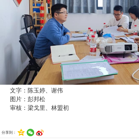
文字：陈玉婷、谢伟
图片：彭邦松
审核：梁戈里、林盟初
分享到：